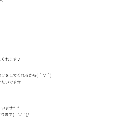
てくれます♪
けをしてくれるから( ＾∀＾)
きたいです☆
いませ^_^
 ´ ▽ ` )/
！