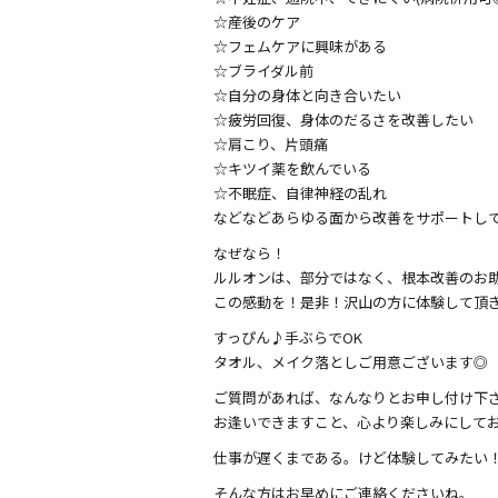
☆産後のケア
☆フェムケアに興味がある
☆ブライダル前
☆自分の身体と向き合いたい
☆疲労回復、身体のだるさを改善したい
☆肩こり、片頭痛
☆キツイ薬を飲んでいる
☆不眠症、自律神経の乱れ
などなどあらゆる面から改善をサポートし
なぜなら！
ルルオンは、部分ではなく、根本改善のお助
この感動を！是非！沢山の方に体験して頂
すっぴん♪手ぶらでOK
タオル、メイク落としご用意ございます◎
ご質問があれば、なんなりとお申し付け下さ
お逢いできますこと、心より楽しみにしております(
仕事が遅くまである。けど体験してみたい
そんな方はお早めにご連絡くださいね。