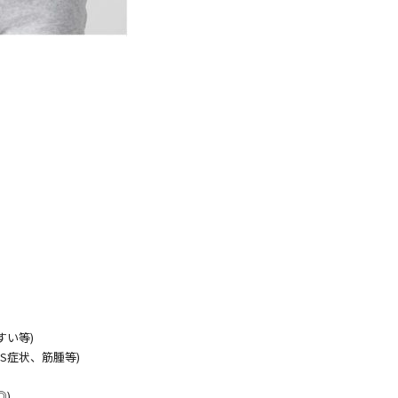
すい等)
S症状、筋腫等)
)