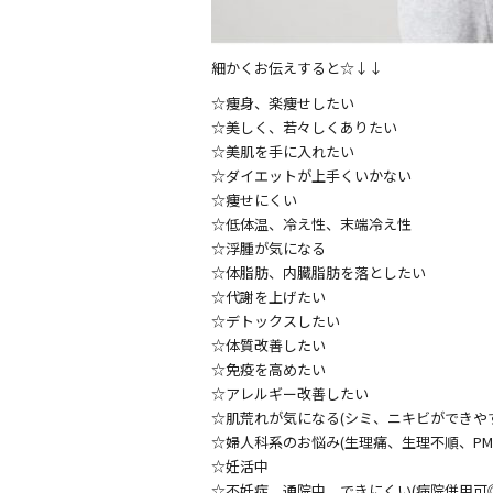
細かくお伝えすると☆↓↓
☆痩身、楽痩せしたい
☆美しく、若々しくありたい
☆美肌を手に入れたい
☆ダイエットが上手くいかない
☆痩せにくい
☆低体温、冷え性、末端冷え性
☆浮腫が気になる
☆体脂肪、内臓脂肪を落としたい
☆代謝を上げたい
☆デトックスしたい
☆体質改善したい
☆免疫を高めたい
☆アレルギー改善したい
☆肌荒れが気になる(シミ、ニキビができや
☆婦人科系のお悩み(生理痛、生理不順、PM
☆妊活中
☆不妊症、通院中、できにくい(病院併用可◎